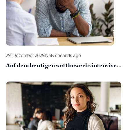
können.
29. Dezember 2025
|
NaN seconds ago
Auf dem heutigen wettbewerbsintensiven
Arbeitsmarkt hilft ein starkes Employer
Branding Unternehmen dabei, Top-
Talente anzuziehen, schneller einzustellen
und Mitarbeiter länger zu binden, indem
es ihnen Sinn, Kultur und einen guten Ruf
als Arbeitgeber vermittelt.