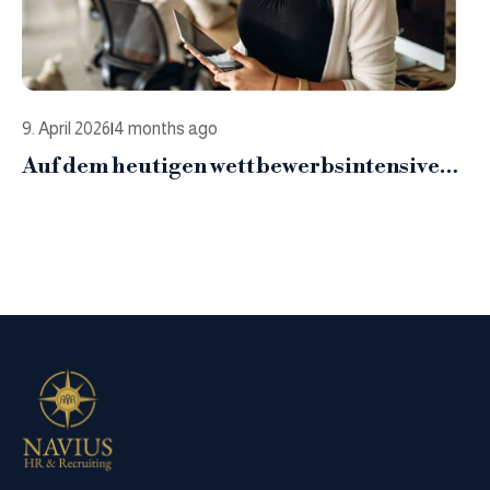
9. April 2026
|
4 months ago
Auf dem heutigen wettbewerbsintensiven
Arbeitsmarkt hilft ein starkes Employer
Branding Unternehmen dabei, Top-
Talente anzuziehen, schneller einzustellen
und Mitarbeiter länger zu binden, indem
es ihnen Sinn, Kultur und einen guten Ruf
als Arbeitgeber vermittelt.